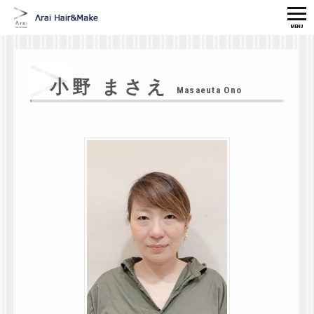
MENU
HOME
MENU
CONCEPT
STAFF
小野 まさえ
Masaeuta Ono
GALLERY
CAMPAIGN
MAKE/ESTE
SCALP CARE
ITEM
ACCESS
TEL
RISERVATION