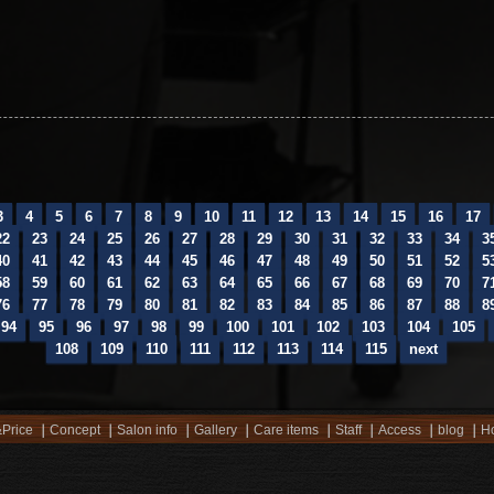
3
4
5
6
7
8
9
10
11
12
13
14
15
16
17
22
23
24
25
26
27
28
29
30
31
32
33
34
3
40
41
42
43
44
45
46
47
48
49
50
51
52
5
58
59
60
61
62
63
64
65
66
67
68
69
70
7
76
77
78
79
80
81
82
83
84
85
86
87
88
8
94
95
96
97
98
99
100
101
102
103
104
105
108
109
110
111
112
113
114
115
next
Price
Concept
Salon info
Gallery
Care items
Staff
Access
blog
Ho