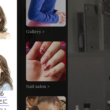
Gallery >
Nail salon >