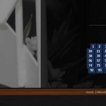
1
2
20
21
38
39
56
57
74
75
92
93
home
Menu&