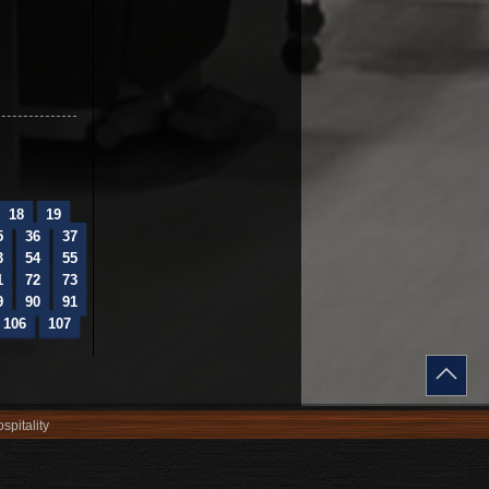
18
19
5
36
37
3
54
55
1
72
73
9
90
91
106
107
spitality