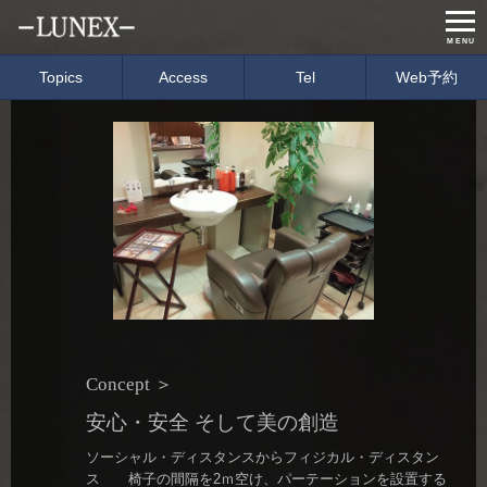
MENU
Topics
Access
Tel
Web予約
Home
Menu & Price
Concept
Salon info
Gallery
Care item
Staff
blog
経営理念
会社概要
Concept
＞
安心・安全 そして美の創造
募集要項
イベント情報
ソーシャル・ディスタンスからフィジカル・ディスタン
ス 椅子の間隔を2ｍ空け、パーテーションを設置する