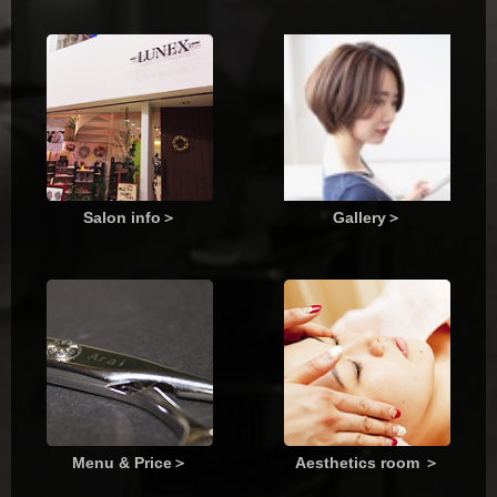
Salon info
＞
Gallery
＞
Menu & Price
＞
Aesthetics room
＞