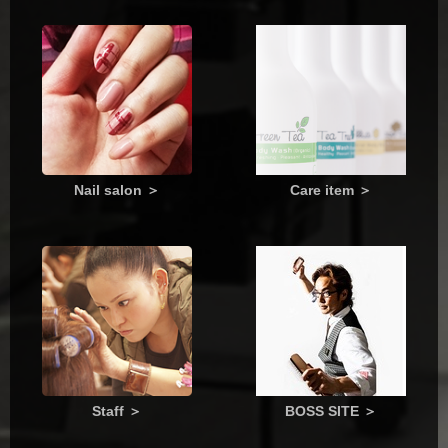
Nail salon
＞
Care item
＞
Staff
＞
BOSS SITE
＞