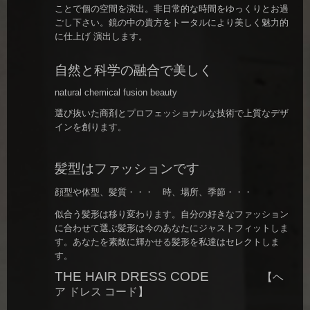
ことで個の空間を演出。非日常的な時間をゆっくりとお過
ごし下さい。鏡の中の貴方をトータルにより美しく魅力的
に仕上げ 演出します
。
自然と科学の融合で美しく
natural chemical fusion beauty
選び抜いた商剤とプロフェッショナルな技術で上質なデザ
インを創ります
。
髪型はファッションです
顔型や体型、髪質・・・ 時、場所、季節・・・
似合う髪形は移り変わります。
自分の好きなファッション
に合わせて選ぶ髪形は今のあなたにジャストフィットしま
す。あなたを素敵に輝かせる髪形を私達はセレクトしま
す。
THE HAIR DRESS CODE
【
ヘ
ア ドレス コード
】